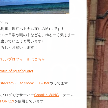
どうも！
元刑事、現在べトナム在住のMiraiです！
ぼくの日常や頭の中などを、ゆるーく気ままー
に書いていこうと思います♪
よろしくお願いします！
詳しいプロフィールはこちら
rofile bằng tiếng Việt
nstagram
・
Facebook
・
Twitter
やってます
本ブログではサーバー
ConoHa WING
、テーマ
TORK19
を使用しています