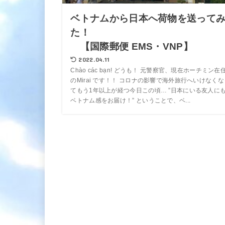
ベトナムから日本へ荷物を送って
た！
【国際郵便 EMS・VNP】
2022.04.11
Chào các bạn! どうも！ 元警察官、現在ホーチミン在
のMirai です！！ コロナの影響で海外旅行へいけなくな
てもう1年以上が経つ今日この頃… ”日本にいる友人に
ベトナム感をお届け！” ということで、ベ...