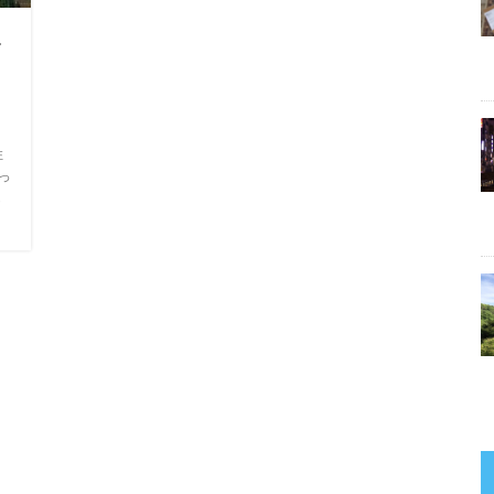
み
住
っ
も