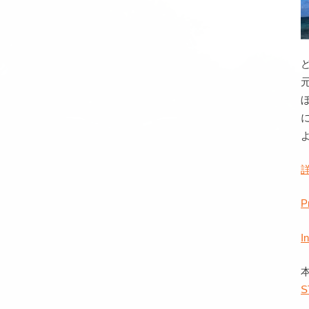
P
I
S