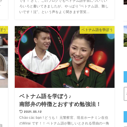
ト
です！ さて、このブログでもベトナム語学習についてい
す
ろいろと書いてきましたが、やっぱり ”ベトナム語、難し
いです！泣”、という声をよく聞きます苦笑...
ぼう
ベトナム語を学ぼう
ベトナム語を学ぼう♪
メ
南部弁の特徴とおすすめ勉強法！
2021.05.12
Chào các bạn ! どうも！ 元警察官、現在ホーチミン在住
のMirai です！！ ベトナム語が難しいとされる理由の一角
在住