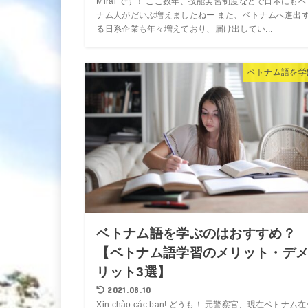
Mirai です！ ここ数年、技能実習制度などで日本にもベ
ナム人がだいぶ増えましたねー また、ベトナムへ進出
る日系企業も年々増えており、届け出してい...
ベトナム語を学
ベトナム語を学ぶのはおすすめ？
【ベトナム語学習のメリット・デ
リット3選】
2021.08.10
Xin chào các bạn! どうも！ 元警察官、現在ベトナム