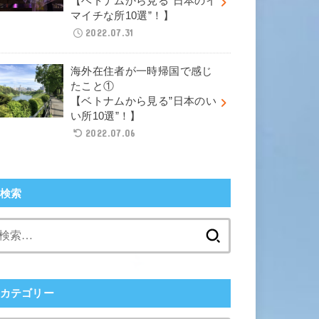
【ベトナムから見る”日本のイ
マイチな所10選”！】
2022.07.31
海外在住者が一時帰国で感じ
たこと①
【ベトナムから見る”日本のい
い所10選”！】
2022.07.06
検索
検
索:
カテゴリー