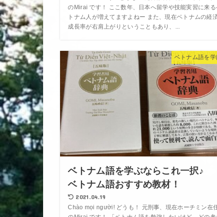
のMirai です！ ここ数年、日本へ留学や技能実習に来る
トナム人が増えてますよねー また、現在ベトナムの経
成長率が右肩上がりということもあり、...
ベトナム語を学
ベトナム語を学ぶならこれ一択♪
ベトナム語おすすめ教材！
2021.04.19
Chào mọi người! どうも！ 元刑事、現在ホーチミン在