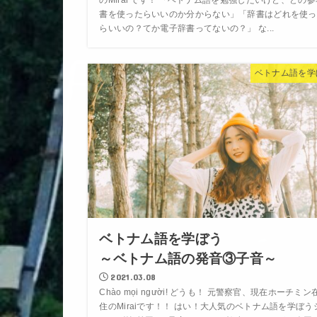
のMirai です！ 「ベトナム語を勉強したいけど、どの参
書を使ったらいいのか分からない」「辞書はどれを使っ
らいいの？てか電子辞書ってないの？」 な...
ベトナム語を学
ベトナム語を学ぼう
～ベトナム語の発音③子音～
2021.03.08
Chào mọi người! どうも！ 元警察官、現在ホーチミン
住のMiraiです！！ はい！大人気のベトナム語を学ぼう