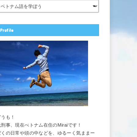
Profile
どうも！
元刑事、現在べトナム在住のMiraiです！
ぼくの日常や頭の中などを、ゆるーく気ままー