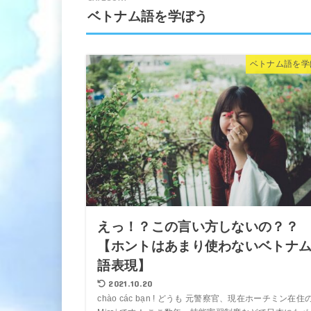
ベトナム語を学ぼう
ベトナム語を学
えっ！？この言い方しないの？？
【ホントはあまり使わないベトナ
語表現】
2021.10.20
chào các bạn ! どうも 元警察官、現在ホーチミン在住