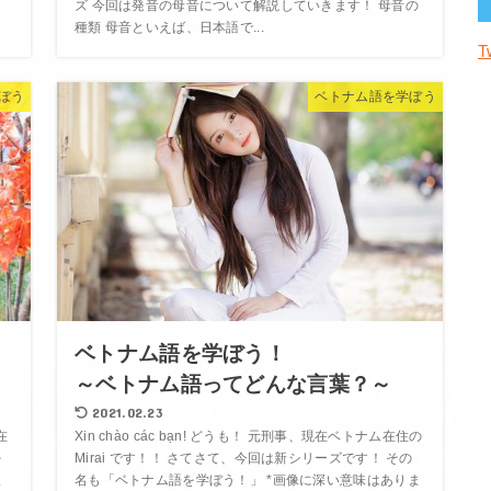
ズ 今回は発音の母音について解説していきます！ 母音の
種類 母音といえば、日本語で...
T
ぼう
ベトナム語を学ぼう
ベトナム語を学ぼう！
～ベトナム語ってどんな言葉？～
2021.02.23
在
Xin chào các bạn! どうも！ 元刑事、現在ベトナム在住の
を
Mirai です！！ さてさて、今回は新シリーズです！ その
ま
名も「ベトナム語を学ぼう！」 *画像に深い意味はありま