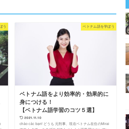
ぼう
ベトナム語を学ぼう
ベトナム語をより効率的・効果的に
ム
身につける！
【ベトナム語学習のコツ５選】
2021.11.10
の
chào các bạn! どうも 元刑事、現在ベトナム在住のMirai