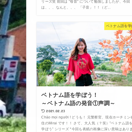
リーズ笑 前回は ”母音” について勉強しましたが、今回
は、、、なんと、、、 「子音」！！（ど...
ベトナム語を学
ベトナム語を学ぼう！
～ベトナム語の発音①声調～
2021.02.23
Chào mọi người ! どうも！ 元警察官、現在ホーチミン
住のMirai です！！ さて、大人気（？笑）”ベトナム語
学ぼう” シリーズ *今回も表紙の画像に深い意味はあり