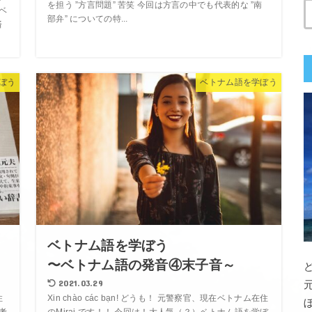
を担う ”方言問題” 苦笑 今回は方言の中でも代表的な ”南
ベ
部弁” についての特...
済
ぼう
ベトナム語を学ぼう
ベトナム語を学ぼう
〜ベトナム語の発音④末子音～
2021.03.29
住
Xin chào các bạn! どうも！ 元警察官、現在ベトナム在住