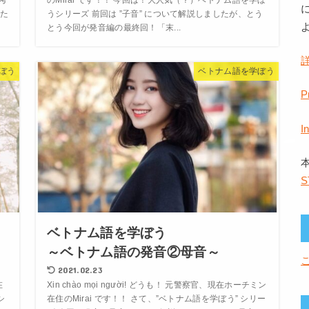
考
のMirai です！！ 今回は！大人気（？）ベトナム語を学ぼ
た
うシリーズ 前回は ”子音” について解説しましたが、とう
とう今回が発音編の最終回！「末...
ぼう
ベトナム語を学ぼう
P
I
S
ベトナム語を学ぼう
～ベトナム語の発音②母音～
2021.02.23
在
Xin chào mọi người! どうも！ 元警察官、現在ホーチミン
シ
在住のMirai です！！ さて、”ベトナム語を学ぼう” シリー