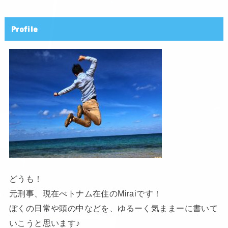
Profile
どうも！
元刑事、現在べトナム在住のMiraiです！
ぼくの日常や頭の中などを、ゆるーく気ままーに書いて
いこうと思います♪