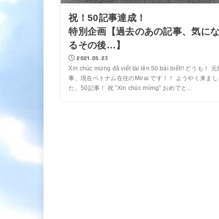
祝！50記事達成！
特別企画【過去のあの記事、気に
るその後…】
2021.05.23
Xin chúc mừng đã viết tài lên 50 bài biết!! どうも！ 
事、現在ベトナム在住のMirai です！！ ようやく来まし
た、50記事！ 祝 ”Xin chúc mừng” おめでと...