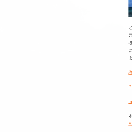
P
I
S