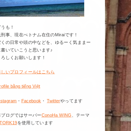
どうも！
元刑事、現在べトナム在住のMiraiです！
ぼくの日常や頭の中などを、ゆるーく気ままー
に書いていこうと思います♪
よろしくお願いします！
詳しいプロフィールはこちら
rofile bằng tiếng Việt
nstagram
・
Facebook
・
Twitter
やってます
本ブログではサーバー
ConoHa WING
、テーマ
TORK19
を使用しています