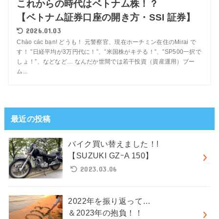
これからの時代はベトナム株！？
【ベトナム証券口座の開き方・SSI 証券】
2026.01.03
Chào các bạn! どうも！ 元警察官、現在ホーチミン在住のMirai で
す！ ”日経平均が3万円代に！”、”米国株がキテる！”、”SP500一択で
しょ！”、などなど… なんだか世間では若干投資（資産運用）ブー
ム...
最近の投稿
バイク買い替えました！!
【SUZUKI GZｰA 150】
2023.03.06
2022年を振り返って…
＆2023年の抱負！！