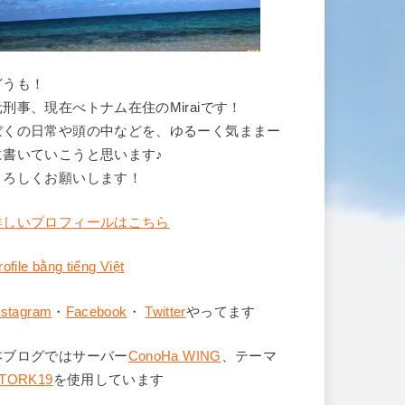
どうも！
元刑事、現在べトナム在住のMiraiです！
ぼくの日常や頭の中などを、ゆるーく気ままー
に書いていこうと思います♪
よろしくお願いします！
詳しいプロフィールはこちら
rofile bằng tiếng Việt
nstagram
・
Facebook
・
Twitter
やってます
本ブログではサーバー
ConoHa WING
、テーマ
TORK19
を使用しています