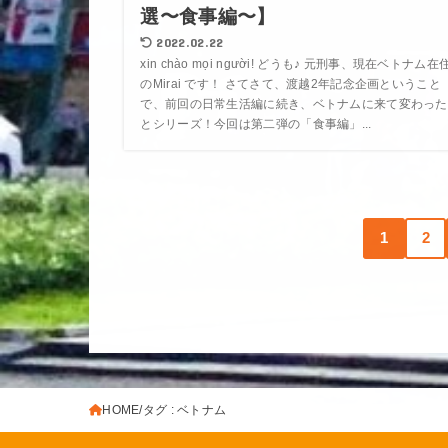
選〜食事編〜】
2022.02.22
xin chào mọi người! どうも♪ 元刑事、現在ベトナム在
のMirai です！ さてさて、渡越2年記念企画ということ
で、前回の日常生活編に続き、ベトナムに来て変わった
とシリーズ！今回は第二弾の「食事編」...
1
2
HOME
タグ : ベトナム