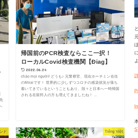
と
帰国前のPCR検査ならここ一択！
ローカルCovid検査機関【Điag】
1
2022.06.24
chào mọi người! どうも♪ 元警察官、現在ホーチミン在住
のMiraiです！ 世界的に少しずつコロナの感染状況が落ち
着いてきているということもあり、段々と日本へ一時帰国
P
在
される在留邦人の方も増えてきましたね！ ...
先
I
へ
S
ンド
Tiếng Việt