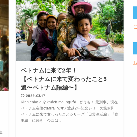
T
ベトナムに来て2年！
【ベトナムに来て変わったこと5
選〜ベトナム語編〜】
2022.03.17
ト
Kính chào quý khách mọi người ! どうも！ 元刑事、現在
ベトナム在住のMirai です♪ 渡越2年記念シリーズ第3弾！
ベトナムに来て変わったことシリーズ「日常生活編」「食
】
事編」に続き、今回は...
住