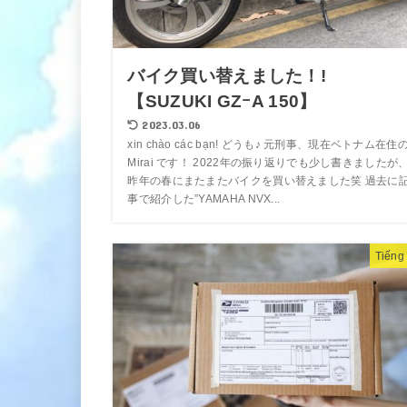
バイク買い替えました！!
【SUZUKI GZｰA 150】
2023.03.06
xin chào các bạn! どうも♪ 元刑事、現在ベトナム在住
Mirai です！ 2022年の振り返りでも少し書きましたが
昨年の春にまたまたバイクを買い替えました笑 過去に
事で紹介した”YAMAHA NVX...
Tiếng 