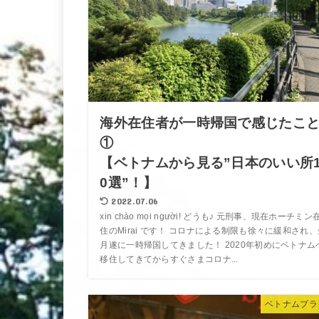
海外在住者が一時帰国で感じたこ
①
【ベトナムから見る”日本のいい所
0選”！】
2022.07.06
xin chào mọi người! どうも♪ 元刑事、現在ホーチミン
住のMirai です！ コロナによる制限も徐々に緩和され、
月遂に一時帰国してきました！ 2020年初めにベトナム
移住してきてからすぐさまコロナ...
ベトナムブラ