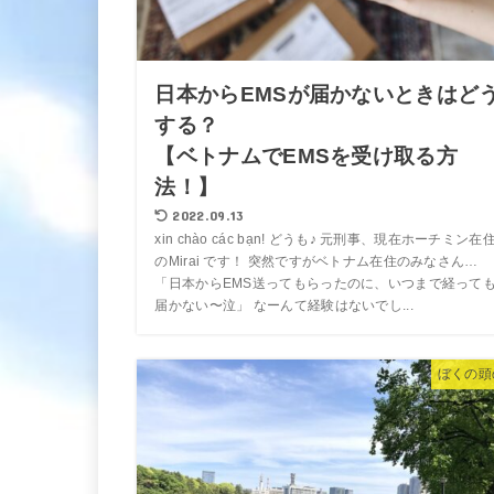
日本からEMSが届かないときはど
する？
【ベトナムでEMSを受け取る方
法！】
2022.09.13
xin chào các bạn! どうも♪ 元刑事、現在ホーチミン在
のMirai です！ 突然ですがベトナム在住のみなさん…
「日本からEMS送ってもらったのに、いつまで経って
届かない〜泣」 なーんて経験はないでし...
ぼくの頭