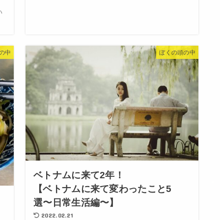
ハ
の中
ぼくの頭の中
ベトナムに来て2年！
【ベトナムに来て変わったこと5
選〜日常生活編〜】
2022.02.21