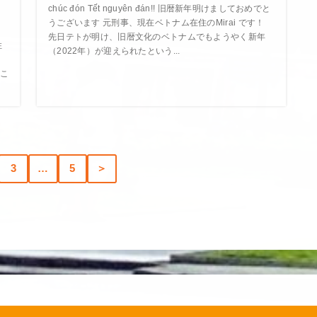
chúc đón Tết nguyên đán!! 旧暦新年明けましておめでと
うございます 元刑事、現在ベトナム在住のMirai です！
先日テトが明け、旧暦文化のベトナムでもようやく新年
住
（2022年）が迎えられたという...
こ
3
…
5
＞