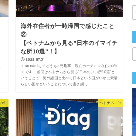
う
海外在住者が一時帰国で感じたこと
②
【ベトナムから見る”日本のイマイチ
な所10選”！】
2022.07.31
住
chào các bạn! どうも♪ 元刑事、現在ホーチミン在住のMir
ai です！ 前回はベトナムから見る”日本のいい所10選”と
も
いうことで、海外諸国と比べて日本という国がいかに素晴
らしい国かということについて書き綴っ...
の中
ベトナムLife