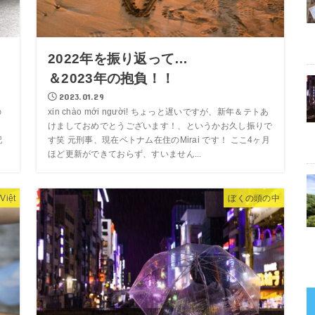
2022年を振り返って…
＆2023年の抱負！！
2023.01.29
の
xin chào mới người! ちょっと遅いですが、新年＆テトあ
、
けましておめでとうございます！、というかお久し振りで
記
す笑 元刑事、現在ベトナム在住のMirai です！ ここ4ヶ月
ほど更新ができておらず、すいません...
Việt
ぼくの頭の中