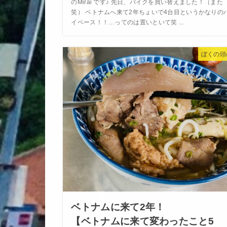
のMirai です♪ 先日、バイクを買い替えました！（また
笑） ベトナムへ来て2年ちょいで4台目というかなりの
イペース！！…ってのは置いといて笑 ...
ぼくの頭
ベトナムに来て2年！
【ベトナムに来て変わったこと5