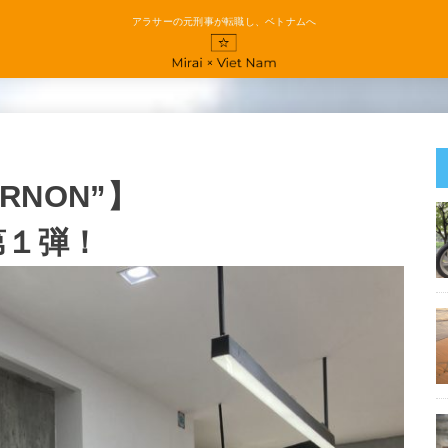
アラサーの元刑事が転職し、ベトナムへ
RNON”】
第１弾！