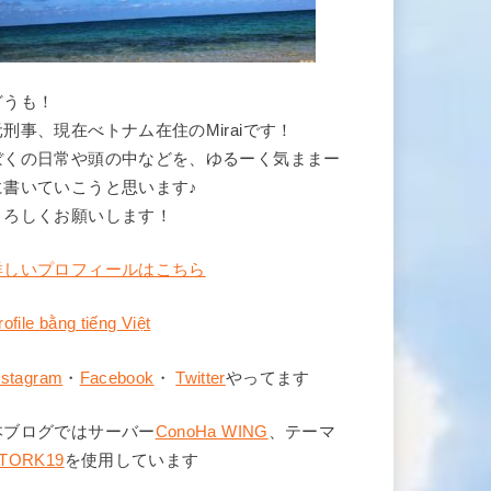
どうも！
元刑事、現在べトナム在住のMiraiです！
ぼくの日常や頭の中などを、ゆるーく気ままー
に書いていこうと思います♪
よろしくお願いします！
詳しいプロフィールはこちら
rofile bằng tiếng Việt
nstagram
・
Facebook
・
Twitter
やってます
本ブログではサーバー
ConoHa WING
、テーマ
TORK19
を使用しています