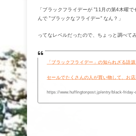
「ブラックフライデーが ”11月の第4木曜
んで ”ブラックなフライデー” なん？」
ってなレベルだったので、ちょっと調べて
「ブラックフライデー」の知られざる語源
セールでたくさんの人が買い物して、お店
https://www.huffingtonpost.jp/entry/black-frid