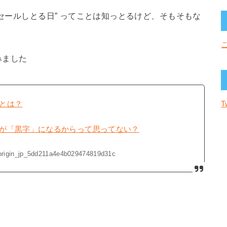
でセールしとる日” ってことは知っとるけど、そもそもな
みました
T
とは？
が「黒字」になるからって思ってない？
ay-origin_jp_5dd211a4e4b029474819d31c