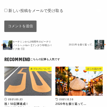
新しい投稿をメールで受け取る
ホーチミンから2時間半のビーチリ
2021年を振り返って…
ゾートへ♫<br>【ブンタウ年明けバ
イク旅 ①】
RECOMMEND
本ブログについて
ぼくの頭の中
2021.05.23
2021.12.30
祝！50記事達成！
2020年を振り返って…