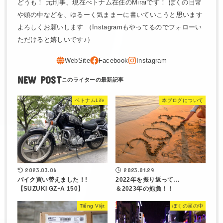
どうも！ 元刑事、現在べトナム在住のMiraiです！ ぼくの日常
や頭の中などを、ゆるーく気ままーに書いていこうと思います
よろしくお願いします （Instagramもやってるのでフォローい
ただけると嬉しいです♪）
NEW POST
ベトナムLife
本ブログについて
2023.03.06
2023.01.29
バイク買い替えました！!
2022年を振り返って…
【SUZUKI GZｰA 150】
＆2023年の抱負！！
Tiếng Việt
ぼくの頭の中