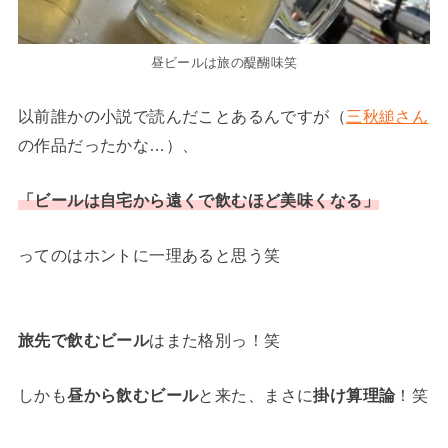
昼ビールは旅の醍醐味笑
以前誰かの小説で読んだことあるんですが（
三秋縋さん
の作品だったかな…）、
「ビールは自宅から遠くで飲むほど美味くなる」
ってのはホントに一理あると思う笑
旅先で飲むビール
はまた格別っ！笑
しかも
昼から飲むビール
と来た、まさに
掛け算理論
！笑