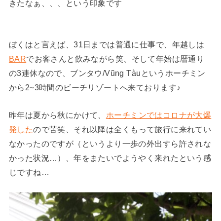
きたなぁ、、、という印象です
ぼくはと言えば、31日までは普通に仕事で、年越しは
BAR
でお客さんと飲みながら笑、そして年始は暦通り
の3連休なので、ブンタウ/Vũng Tàuというホーチミン
から2~3時間のビーチリゾートへ来ております♪
昨年は夏から秋にかけて、
ホーチミンではコロナが大爆
発した
ので苦笑、それ以降は全くもって旅行に来れてい
なかったのですが（というより一歩の外出すら許されな
かった状況…）、年をまたいでようやく来れたという感
じですね…