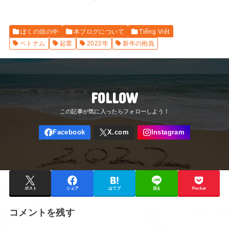
ぼくの頭の中
本ブログについて
Tiếng Việt
ベトナム
起業
2022年
新年の抱負
FOLLOW
ポスト
シェア
はてブ
送る
Pocket
コメントを残す