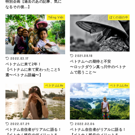
特別企画【過去のあの記事、気に
なるその後…】
Tiếng Việt
ぼくの頭の中
2021.08.18
2022.03.17
ベトナムへの期待と不安
ベトナムに来て2年！
〜ロックダウン真っ只中のベトナ
【ベトナムに来て変わったこと5
ムで思うこと〜
選〜ベトナム語編〜】
ベトナムLife
ベトナムLife
2022.07.29
2022.02.06
ベトナム在住者がリアルに語る！
ベトナム在住者がリアルに語る！
【ベトナム移住のデメリット５
【ベトナム移住のメリット５