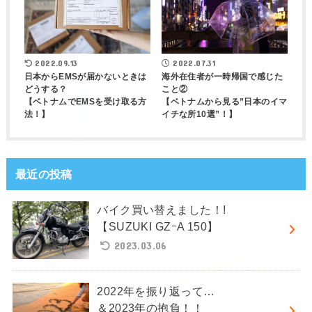
2022.09.13
2022.07.31
日本からEMSが届かないときは
海外在住者が一時帰国で感じた
どうする？
こと②
【ベトナムでEMSを受け取る方
【ベトナムから見る”日本のイマ
法！】
イチな所10選”！】
最近の投稿
バイク買い替えました！!
【SUZUKI GZｰA 150】
2023.03.06
2022年を振り返って…
＆2023年の抱負！！