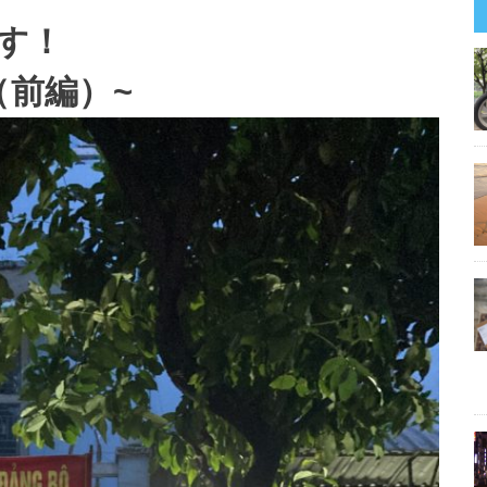
す！
e（前編）~