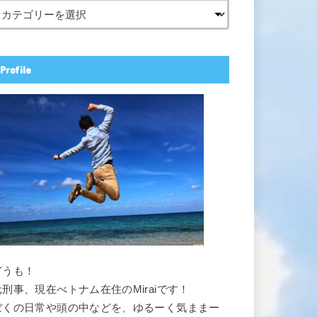
Profile
どうも！
元刑事、現在べトナム在住のMiraiです！
ぼくの日常や頭の中などを、ゆるーく気ままー