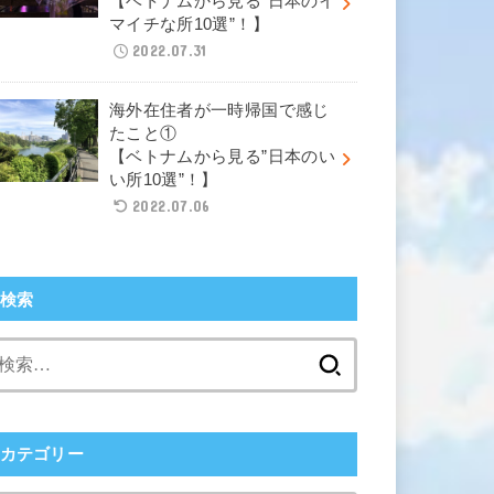
【ベトナムから見る”日本のイ
マイチな所10選”！】
2022.07.31
海外在住者が一時帰国で感じ
たこと①
【ベトナムから見る”日本のい
い所10選”！】
2022.07.06
検索
検
索:
カテゴリー