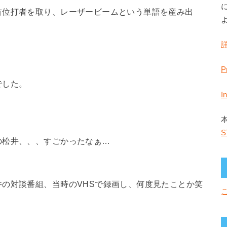
首位打者を取り、レーザービームという単語を産み出
、
P
でした。
I
S
の松井、、、すごかったなぁ…
の対談番組、当時のVHSで録画し、何度見たことか笑