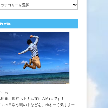
Profile
どうも！
元刑事、現在べトナム在住のMiraiです！
ぼくの日常や頭の中などを、ゆるーく気ままー