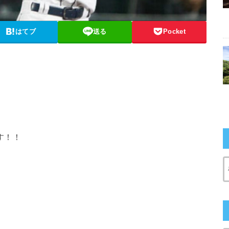
はてブ
送る
Pocket
す！！