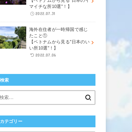
【ベトナムから見る”日本のイ
マイチな所10選”！】
2022.07.31
海外在住者が一時帰国で感じ
たこと①
【ベトナムから見る”日本のい
い所10選”！】
2022.07.06
検索
検
索:
カテゴリー